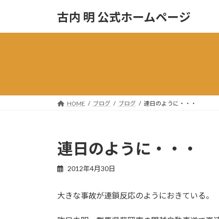
コ
ナ
古内 明 公式ホームページ
ン
ビ
テ
ゲ
ン
ー
ツ
シ
へ
ョ
ス
ン
キ
に
ッ
移
HOME
ブログ
ブログ
連日のように・・・
プ
動
連日のように・・・
2012年4月30日
大きな事故が連鎖反応のようにおきている。