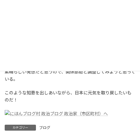
離れる人・企業も増えるような報道もある・・・・・ダルビッシ
ュもか？
先般ある席で、耕作放棄地や遊休地等を老人会で借りられないも
のか？との相談を受けた。
理由は、自治体からの交付金減で各行事に支障がでるため、自前
で資金調達する手段の一つとして野菜を作付けし、販売したい！
との事である。
素晴らしい発想だと思うので、関係部局と調整してみようと思って
いる。
このような知恵を出しあいながら、日本に元気を取り戻したいも
のだ！
ブログ
カテゴリー