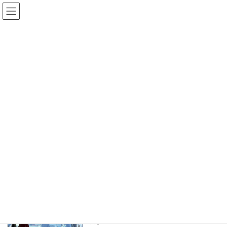
コ
ナ
古内 明 公式ホームページ
ン
ビ
テ
ゲ
ン
ー
ツ
シ
ブログ
へ
ョ
ス
ン
キ
に
ッ
移
HOME
ブログ
ブログ
緊急事態！
プ
動
緊急事態！
2022年5月22日
町田市内を車で走行中、なななんと！
後続のタクシーがSOSを出しているでは
ないか！
すぐさま助手席のカミさんに110番に通
報させ、タクシーの会社名とナンバー、
現在どのあたりを走っているのかを伝え
た。