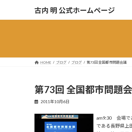
コ
ナ
古内 明 公式ホームページ
ン
ビ
テ
ゲ
ン
ー
ツ
シ
へ
ョ
ス
ン
キ
に
ッ
移
HOME
ブログ
ブログ
第73回 全国都市問題会議
プ
動
第73回 全国都市問題
2011年10月6日
am9:30 会
である長野県上