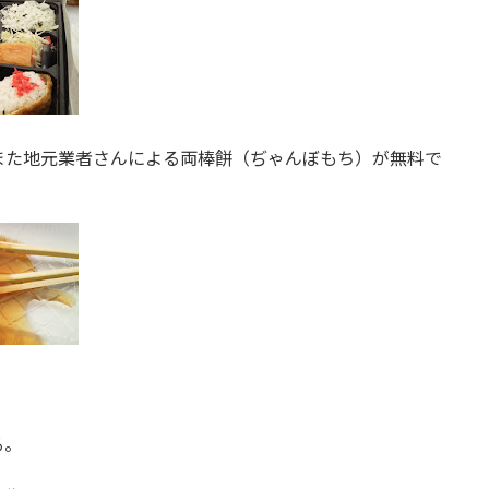
また地元業者さんによる両棒餅（ぢゃんぼもち）が無料で
る。