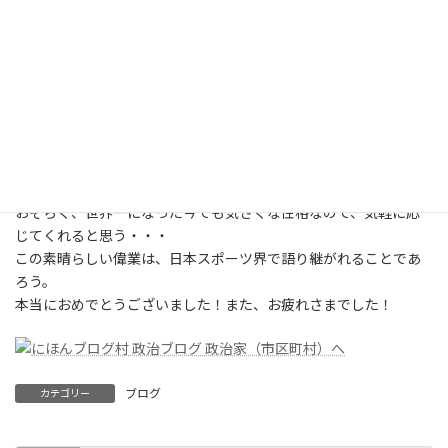
地元出身ということだけあって、サッカースポーツ少年団の後輩た
ちも大勢つめかけ、華々しい授賞式となった。
左の写真は、約3年前に麻溝公園
競技場で撮影したものだが、こ
の時はまさか世界一になるなん
て思わなかったので、気軽に声
をかけツーショットに応じてい
ただいた。
おそらく、世界一になった今でも気さくな性格なので、気軽に応
じてくれると思う・・・
この素晴らしい偉業は、日本スポーツ界で語り継がれることであ
ろう。
本当におめでとうございました！また、お疲れさまでした！
ブログ
カテゴリー