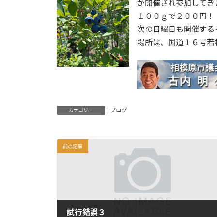
が開催され参加してき
１００ｇで２００円！
次の日曜日も開催する
場所は、国道１６号若
ブログ
カテゴリー
前の記事
試行錯誤３