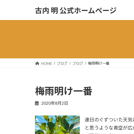
コ
ナ
古内 明 公式ホームページ
ン
ビ
テ
ゲ
ン
ー
ツ
シ
へ
ョ
ス
ン
キ
に
ッ
移
HOME
ブログ
ブログ
梅雨明け一番
プ
動
梅雨明け一番
2020年8月2日
連日のぐずついた天気
と思うような青空が広