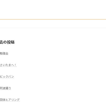
去の投稿
勉強会
さいたまへ！
ビックバン
阿波踊り
団体ヒアリング