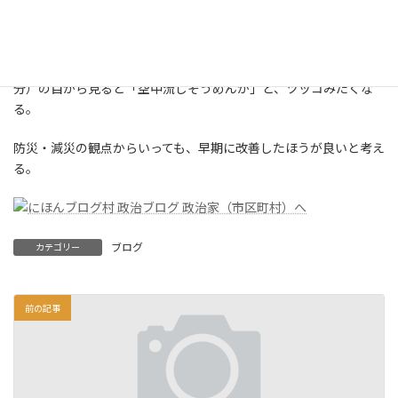
ぐってい
る・・・
プロ（電工さ
ん）が見ると、何がなんだか良～く分かると思うが、素人（自
分）の目から見ると「空中流しそうめんか」と、ツッコみたくな
る。
防災・減災の観点からいっても、早期に改善したほうが良いと考え
る。
ブログ
カテゴリー
前の記事