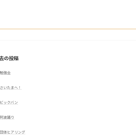
去の投稿
勉強会
さいたまへ！
ビックバン
阿波踊り
団体ヒアリング