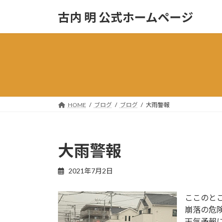
コ
ナ
古内 明 公式ホームページ
ン
ビ
テ
ゲ
ン
ー
ツ
シ
へ
ョ
ス
ン
キ
に
ッ
移
HOME
ブログ
ブログ
大雨警報
プ
動
大雨警報
2021年7月2日
ここのと
崩落の危
天気予報