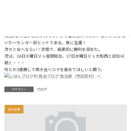
高校）と秦野
総合との試合
であった。
場所は、大和
引地台球場いわゆる『ドカベンスタジアム』である。
5回表まで互いに点が入らず、こう着状態だったが、息子が火を噴
いた～センター前ヒットである。後に生還！
次々と右へならい！状態で、結果的に勝利を収めた。
次は、26日火曜日Ｖｓ座間総合、27日水曜日Ｖｓ大和西と試合は
続く・・・
何とか3連勝して県大会へコマを進めてほしいと願う。
ブログ
カテゴリー
前の記事