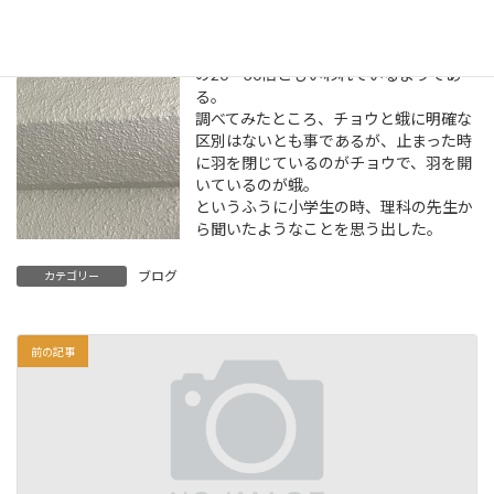
の事。
他はすべて「蛾」だとか…
世界全体でみると、蛾の種類数はチョウ
の20～30倍ともいわれているようであ
る。
調べてみたところ、チョウと蛾に明確な
区別はないとも事であるが、止まった時
に羽を閉じているのがチョウで、羽を開
いているのが蛾。
というふうに小学生の時、理科の先生か
ら聞いたようなことを思う出した。
ブログ
カテゴリー
前の記事