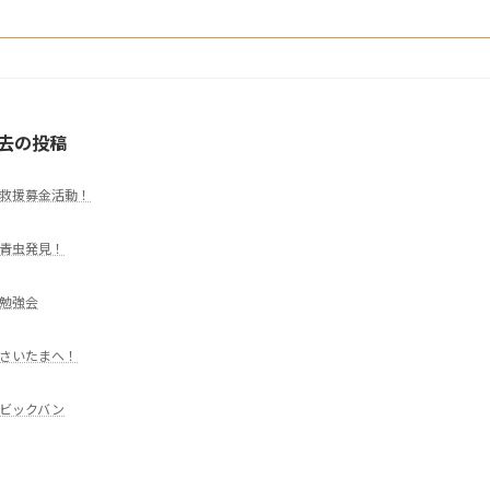
去の投稿
救援募金活動！
青虫発見！
勉強会
さいたまへ！
ビックバン