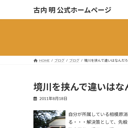
コ
ナ
古内 明 公式ホームページ
ン
ビ
テ
ゲ
ン
ー
ツ
シ
へ
ョ
ス
ン
キ
に
ッ
移
HOME
ブログ
ブログ
境川を挟んで違いはなんだ
プ
動
境川を挟んで違いはな
2011年8月18日
自分が所属している相模原消
る・・・解決策として、先般