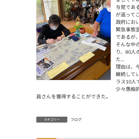
与党であ
が返って
政府にお
緊急事態
であるが
そんな中
り、80人
た…
理由は、
継続して
ラス10人
少々愚痴
員さんを獲得することができた。
ブログ
カテゴリー