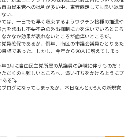
る自由民主党への批判が多い中、東奔西走しても良い返事
こない…
いては、一日でも早く収束するようワクチン接種の推進や
宣言を発出し不要不急の外出抑制に力を注いでいるところ
、なかなか効果が表れないところが歯痒いところだ。
の党員確保であるが、例年、南区の市議会議員ひとりあた
の目標であった。しかし、今年から90人に増えてしまっ
今年3月に自由民主党所属の某議員の辞職に伴うものだ！
いただくのも難しいところへ、追い打ちをかけるようにプ
である⤵
的ブログになってしまったが、本日なんとか5人の新規党