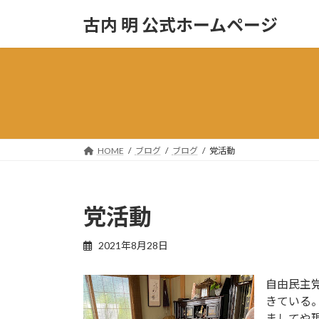
コ
ナ
古内 明 公式ホームページ
ン
ビ
テ
ゲ
ン
ー
ツ
シ
へ
ョ
ス
ン
キ
に
ッ
移
HOME
ブログ
ブログ
党活動
プ
動
党活動
2021年8月28日
自由民主
きている
ましてや