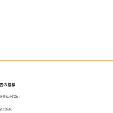
去の投稿
救援募金活動！
青虫発見！