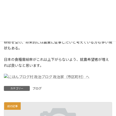
引き続き、耕作放棄地問題や遊休農地解消などを話し合う「農地
あっせん委員会」が開催された。この委員会は、納税猶予の対象
となっている耕作放棄地を、就農希望者と農地所有者間をとりも
ち、農地を有効活用するよう引き合わせる立場でもある。
高齢で農作業が厳しく、また後継者がいない等々の理由から耕作
放棄せざるを得ない方が多くおられる中、農業アカデミーなどで
研修を受け、将来的には農業に従事したいと考えている方も多い現
状もある。
日本の食糧需給率がこれ以上下がらないよう、就農希望者が増え
れば良いなと思います。
ブログ
カテゴリー
前の記事