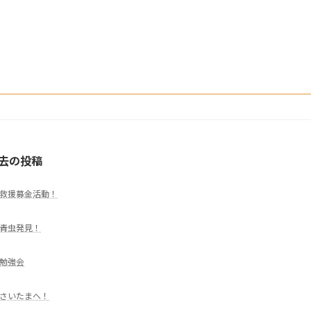
去の投稿
救援募金活動！
青虫発見！
勉強会
さいたまへ！