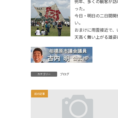
例年、多くの観客が訪
った。
今日・明日の二日間開
い。
おまけに雨雲接近で、
天高く舞い上がる雄姿
ブログ
カテゴリー
前の記事