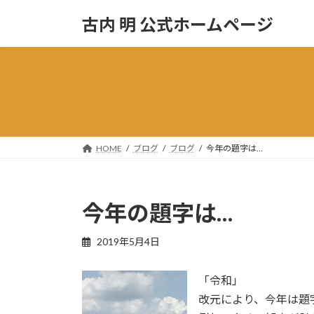
コ
ナ
古内 明 公式ホームページ
ン
ビ
テ
ゲ
ン
ー
ツ
シ
へ
ョ
ス
ン
キ
に
ッ
移
HOME
ブログ
ブログ
今年の題字は…
プ
動
今年の題字は…
2019年5月4日
「令和」
改元により、今年は題