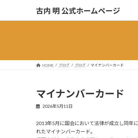
コ
ナ
古内 明 公式ホームページ
ン
ビ
テ
ゲ
ン
ー
ツ
シ
へ
ョ
ス
ン
キ
に
ッ
移
HOME
ブログ
ブログ
マイナンバーカード
プ
動
マイナンバーカード
2026年5月11日
2013年5月に国会において法律が成立し同年
れたマイナンバーカード。