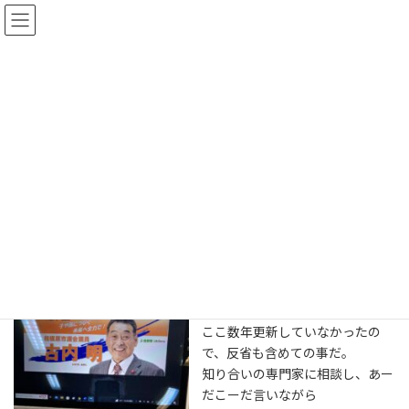
コ
ナ
古内 明 公式ホームページ
ン
ビ
テ
ゲ
ン
ー
ツ
シ
ブログ
へ
ョ
ス
ン
キ
に
ッ
移
HOME
ブログ
ブログ
トップページ
プ
動
トップページ
2023年2月14日
ホームページリニューアル大作戦
を決行中である。
ここ数年更新していなかったの
で、反省も含めての事だ。
知り合いの専門家に相談し、あー
だこーだ言いながら