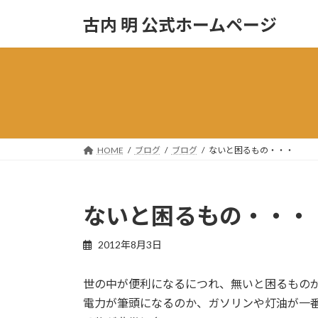
コ
ナ
古内 明 公式ホームページ
ン
ビ
テ
ゲ
ン
ー
ツ
シ
へ
ョ
ス
ン
キ
に
ッ
移
HOME
ブログ
ブログ
ないと困るもの・・・
プ
動
ないと困るもの・・・
2012年8月3日
世の中が便利になるにつれ、無いと困るもの
電力が筆頭になるのか、ガソリンや灯油が一