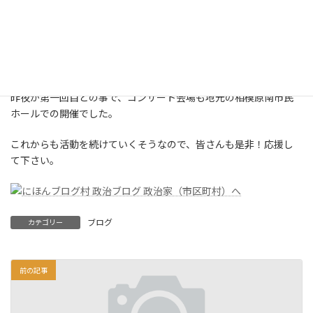
たしだいです。
メインは、相模大野高校出身の大学生ですが、鵜野森中や谷口
中、その前が、鹿島台小や谷口小・・・
等出身の、本当の地元中の地元！
昨夜が第一回目との事で、コンサート会場も地元の相模原南市民
ホールでの開催でした。
これからも活動を続けていくそうなので、皆さんも是非！応援し
て下さい。
ブログ
カテゴリー
前の記事