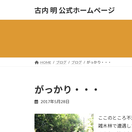
コ
ナ
古内 明 公式ホームページ
ン
ビ
テ
ゲ
ン
ー
ツ
シ
へ
ョ
ス
ン
キ
に
ッ
移
HOME
ブログ
ブログ
がっかり・・・
プ
動
がっかり・・・
2017年5月28日
ここのところ不
雑木林で遭遇し