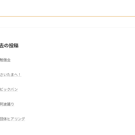
去の投稿
勉強会
さいたまへ！
ビックバン
阿波踊り
団体ヒアリング