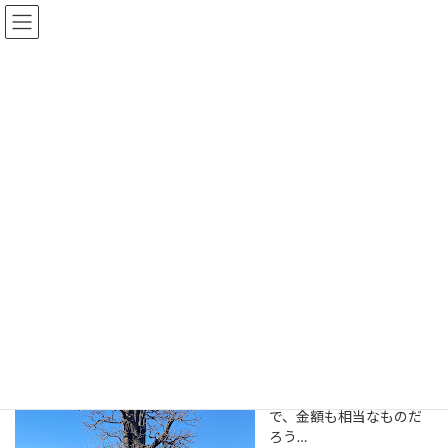
コ
ナ
古内 明 公式ホームページ
ン
ビ
テ
ゲ
ン
ー
ツ
シ
ブログ
へ
ョ
ス
ン
キ
に
ッ
移
HOME
ブログ
ブログ
かりん
プ
動
かりん
2022年2月26日
耕作している畑横に、地
元の造園屋さん所有の
「かりん」の木がそびえ
たっている。
見たことがない太さなの
で、金額も相当なものだ
ろう…