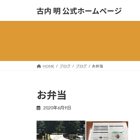
コ
ナ
古内 明 公式ホームページ
ン
ビ
テ
ゲ
ン
ー
ツ
シ
へ
ョ
ス
ン
キ
に
ッ
移
HOME
ブログ
ブログ
お弁当
プ
動
お弁当
2020年6月9日