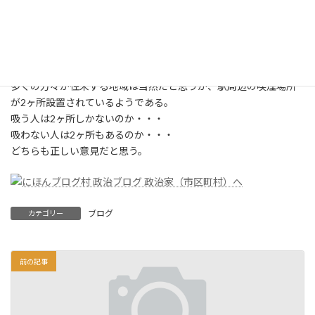
り施行された
路上喫煙禁止
条例の説明と
ともに、ＪＲ相模原駅周辺の重点取り締まりマップが記された灰
皿が設置されていた。
多くの方々が往来する地域は当然だと思うが、駅周辺の喫煙場所
が2ヶ所設置されているようである。
吸う人は2ヶ所しかないのか・・・
吸わない人は2ヶ所もあるのか・・・
どちらも正しい意見だと思う。
ブログ
カテゴリー
前の記事