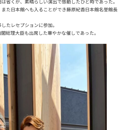
細は省くが、素晴らしい演出で感動したひと時であった。
、また日本館へも入ることができ藤原紀香日本館名誉館長
移したレセプションに参加。
内閣総理大臣も出席した華やかな催しであった。