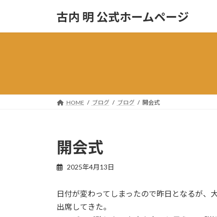
コ
ナ
古内 明 公式ホームページ
ン
ビ
テ
ゲ
ン
ー
ツ
シ
へ
ョ
ス
ン
キ
に
ッ
移
HOME
ブログ
ブログ
開会式
プ
動
開会式
2025年4月13日
日付が変わってしまったので昨日となるが、
出席してきた。