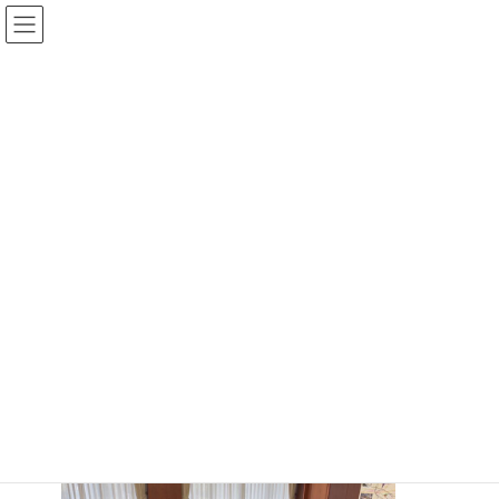
コ
ナ
古内 明 公式ホームページ
ン
ビ
テ
ゲ
ン
ー
ツ
シ
ブログ
へ
ョ
ス
ン
キ
に
ッ
移
HOME
ブログ
ブログ
議長室にて
プ
動
議長室にて
2023年9月28日
明日の9月定例会議最終日の次第書読み合わせを議長室でおこなっ
た。
約１３０枚と、かなりボリュームがあるページ数であった。
喉の調子をしっかり整え、明日に備えよう！