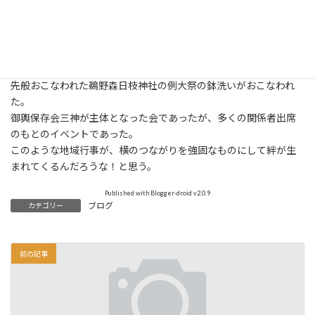
先般おこなわれた鵜野森日枝神社の例大祭の鉢洗いがおこなわれ
た。
御輿保存会三神が主体となった会であったが、多くの関係者出席
のもとのイベントであった。
このような地域行事が、横のつながりを強固なものにして絆が生
まれてくるんだろうな！と思う。
Published with Blogger-droid v2.0.9
ブログ
カテゴリー
前の記事