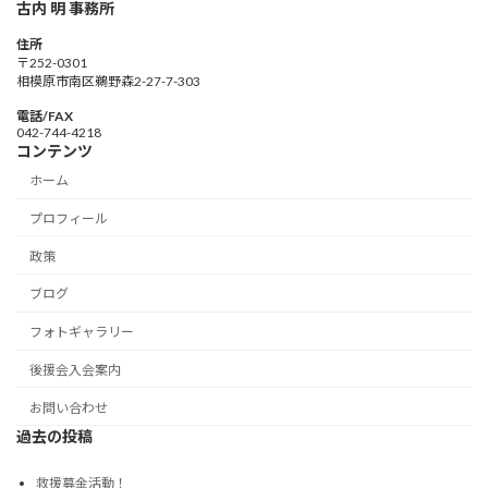
古内 明 事務所
住所
〒252-0301
相模原市南区鵜野森2-27-7-303
電話/FAX
042-744-4218
コンテンツ
ホーム
プロフィール
政策
ブログ
フォトギャラリー
後援会入会案内
お問い合わせ
過去の投稿
救援募金活動！