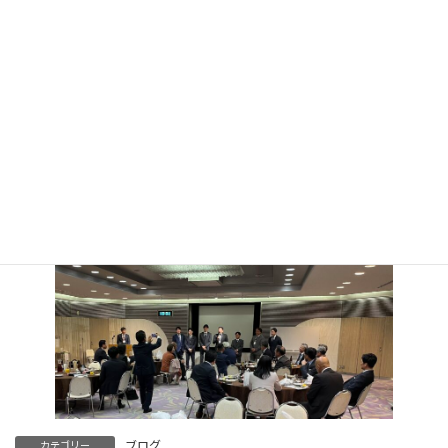
報告があった。
確かに、選挙戦が始まり手ごたえを感じ始めた矢先の事だけに、
どの選挙区も苦しい戦いであったと回想していた。
続いて講演会として「令和元年東日本台風の状況とその後の対
応」という演題で、本市の危機管理局長が講師となり発表。
次に「東京電力グループの防災への取り組みについて」東京電力
パワーグリッド相模原支社長に詳細を伺った。
講演会終了後、出席した各市の議員や講師とさまざまな意見交換
をさせていただいた。
ブログ
カテゴリー