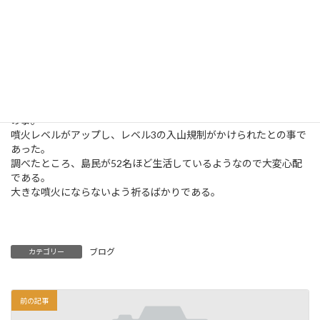
ａｉｌ以外は
ほとんどない
ので、火事
か！と思いな
がらiphone
をのぞくと「噴火警報」という文字が目に入った。
昨日、富士山ハザードマップの改定の説明を受けたばかりだった
ので、一瞬焦ったが眠気眼で確認したら鹿児島県の諏訪之瀬島と
の事。
噴火レベルがアップし、レベル3の入山規制がかけられたとの事で
あった。
調べたところ、島民が52名ほど生活しているようなので大変心配
である。
大きな噴火にならないよう祈るばかりである。
ブログ
カテゴリー
前の記事