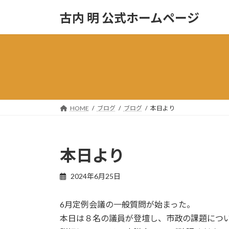
コ
ナ
古内 明 公式ホームページ
ン
ビ
テ
ゲ
ン
ー
ツ
シ
へ
ョ
ス
ン
キ
に
ッ
移
HOME
ブログ
ブログ
本日より
プ
動
本日より
2024年6月25日
6月定例会議の一般質問が始まった。
本日は８名の議員が登壇し、市政の課題につ