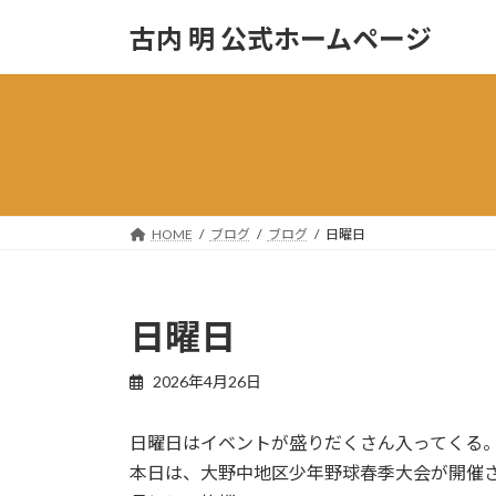
コ
ナ
古内 明 公式ホームページ
ン
ビ
テ
ゲ
ン
ー
ツ
シ
へ
ョ
ス
ン
キ
に
ッ
移
HOME
ブログ
ブログ
日曜日
プ
動
日曜日
2026年4月26日
日曜日はイベントが盛りだくさん入ってくる
本日は、大野中地区少年野球春季大会が開催