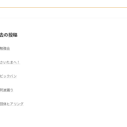
去の投稿
勉強会
さいたまへ！
ビックバン
阿波踊り
団体ヒアリング