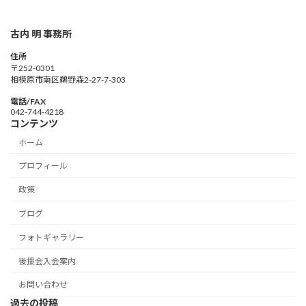
古内 明 事務所
住所
〒252-0301
相模原市南区鵜野森2-27-7-303
電話/FAX
042-744-4218
コンテンツ
ホーム
プロフィール
政策
ブログ
フォトギャラリー
後援会入会案内
お問い合わせ
過去の投稿