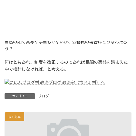
段階的に６５歳に引き上げられる事に合わせ、再任用拡充を目指
すそうであるが・・・
民間企業の場合再雇用であり、その後の給与も定年時の役職等関
係なく新卒扱いが殆どのようだ。
当然の如く賞与や手当もでないが、公務員の場合はどうなんだろ
う？
何はともあれ、制度を改正するのであれば民間の実態を踏まえた
中で検討しなければ、と考える。
ブログ
カテゴリー
前の記事