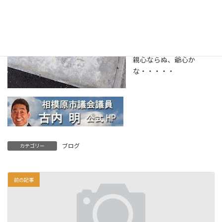
一人でも多く友だちをつ
くって、一日でも早く集
団生活に慣れ親しんでも
らいたい！
親心ならぬ、爺心か
な・・・・・
ブログ
カテゴリー
前の記事