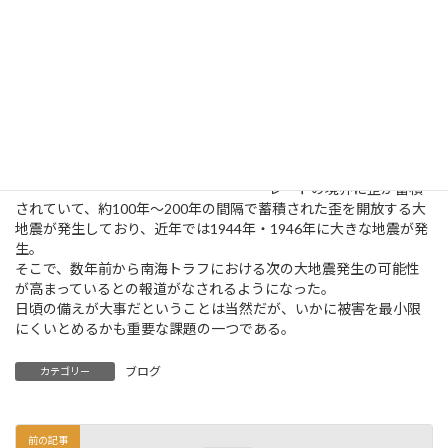
心配である…
南海トラフは、日本列島
が位置する大陸のプレー
トの下に海洋プレートの
フィリピン海プレートが
南側から年間数㎝割合で
沈み込んでいる場所との
こと。
この沈みに伴い、2つのプ
レートの境界に歪が蓄積
されていて、約100年～200年の間隔で蓄積された歪を開放する大
地震が発生しており、近年では1944年・1946年に大きな地震が発
生。
そこで、数年前から南海トラフにおける次の大地震発生の可能性
が高まっているとの報道がなされるようになった。
日頃の備えが大事だということは当然だが、いかに被害を最小限
にくいとめるかも重要な課題の一つである。
ブログ
カテゴリー
前の記事