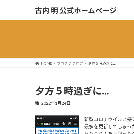
コ
ナ
古内 明 公式ホームページ
ン
ビ
テ
ゲ
ン
ー
ツ
シ
へ
ョ
ス
ン
キ
に
ッ
移
HOME
ブログ
ブログ
夕方５時過ぎに…
プ
動
夕方５時過ぎに…
2022年1月24日
新型コロナウイルス感
最多を更新してしまっ
５０００人を上回った