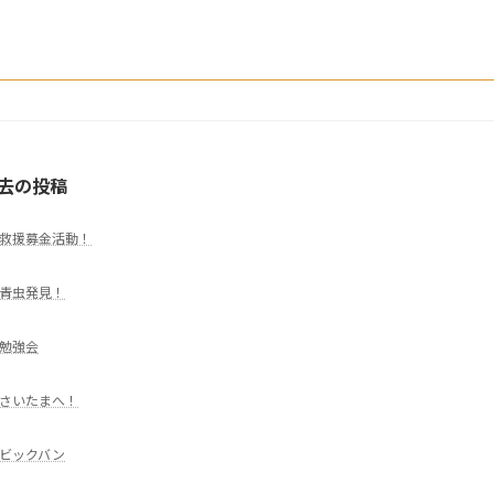
去の投稿
救援募金活動！
青虫発見！
勉強会
さいたまへ！
ビックバン