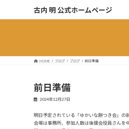
コ
ナ
古内 明 公式ホームページ
ン
ビ
テ
ゲ
ン
ー
ツ
シ
へ
ョ
ス
ン
キ
に
ッ
移
HOME
ブログ
ブログ
前日準備
プ
動
前日準備
2024年12月27日
明日予定されている「ゆかいな餅つき会」の
会場は事務所、参加人数は後援会役員さんを