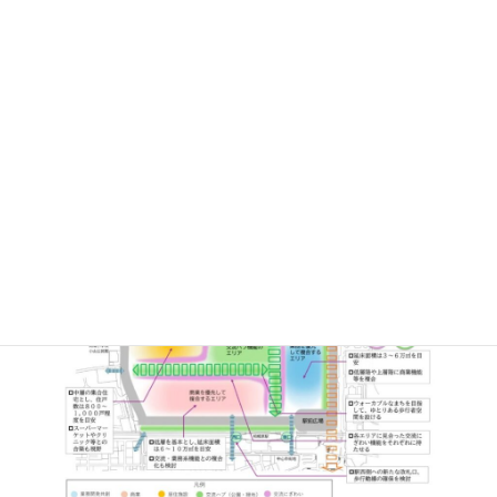
また、駅南北の一体的な商業地形成のため、商業優先エリアは、
地区の南側・線路を沿うように配置。低層の施設を基本とし、延
床面積6～10万m2を目安とする。交流・業務系機能との複合化も
検討するという。
加えて、業務優先エリアの低層階・上層階にも商業機能を持たせ、
集合住宅エリアにスーパーマーケットやクリニックを導入するこ
とも視野に入れた「相模原駅北口地区土地利用計画」について説
明を受けた。
この先どのようになるのか、予断を許さない状況であることは間
違いない。