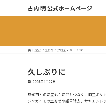
コ
ナ
古内 明 公式ホームページ
ン
ビ
テ
ゲ
ン
ー
ツ
シ
へ
ョ
ス
ン
キ
に
ッ
移
HOME
ブログ
ブログ
久しぶりに
プ
動
久しぶりに
2025年4月29日
無錫市との時差も１時間と少なく、時差ボケ
ジャガイモの土寄せや雑草除去、サヤエンド