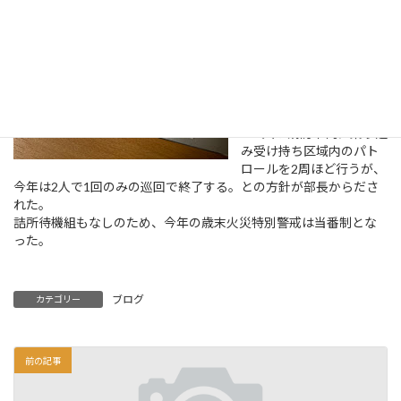
ていた。
26日から始まる歳末火災
特別警戒は、警戒時間を
大幅に短縮しての任務と
なる。
通常であれば、詰所待機
組と巡回組とにわかれ、
3~4人が消防車両に乗り込
み受け持ち区域内のパト
ロールを2周ほど行うが、
今年は2人で1回のみの巡回で終了する。との方針が部長からださ
れた。
詰所待機組もなしのため、今年の歳末火災特別警戒は当番制とな
った。
ブログ
カテゴリー
前の記事