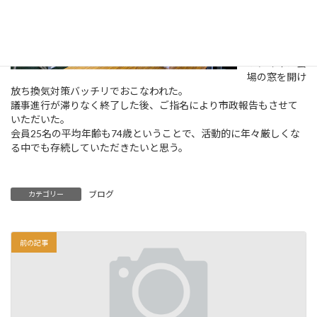
昨年は、コロ
ナ禍という事
で書面での総
会であった
が、今年は会
場の窓を開け
放ち換気対策バッチリでおこなわれた。
議事進行が滞りなく終了した後、ご指名により市政報告もさせて
いただいた。
会員25名の平均年齢も74歳ということで、活動的に年々厳しくな
る中でも存続していただきたいと思う。
ブログ
カテゴリー
前の記事