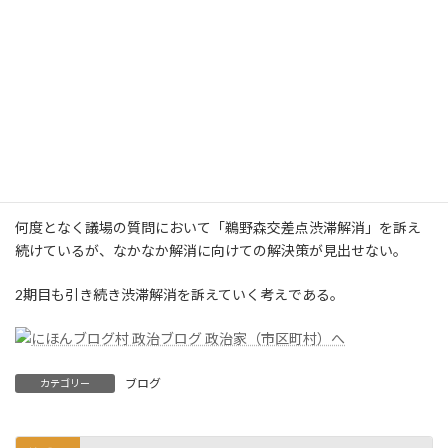
橋桁が架かっているではないか！
先頃、県内渋滞ワースト1であった「原宿交差点」が改良され慢性
的な渋滞が解消された。
そこで、ワースト1になった「町田立体」であるが、工事完了しこ
れまた慢性渋滞が解消された場合、いよいよ「鵜野森交差点」が
県内交通渋滞ワースト1になる事となる。
何度となく議場の質問において「鵜野森交差点渋滞解消」を訴え
続けているが、なかなか解消に向けての解決策が見出せない。
2期目も引き続き渋滞解消を訴えていく考えである。
ブログ
カテゴリー