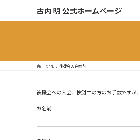
コ
ナ
古内 明 公式ホームページ
ン
ビ
テ
ゲ
ン
ー
ツ
シ
へ
ョ
ス
ン
キ
に
ッ
移
HOME
後援会入会案内
プ
動
後援会への入会、検討中の方はお手数ですが
お名前