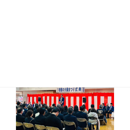
れ、市議会議長として挨拶させていただいた。
ちなみに新戸会場の八間凧は、14.5メートル四方、約950kgものサ
イズであり、毎年揚げているものとしては日本一の大きさを誇って
いる。
巨体が空に浮かぶさまは壮大そのものなので、ぜひ会場に足を運
んで楽しんでいただきたいと思う。
また毎年、公募により選ばれた題字が書かれていて、今年の題字
は「喜翔（きしょう）」である。